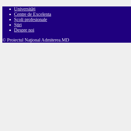
Universități
Centre de Excelenta
Școli profesionale
Știri
Despre noi
© Proiectul Naţional Admiterea.MD