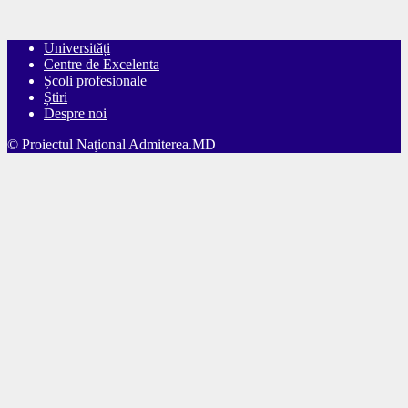
Universități
Centre de Excelenta
Școli profesionale
Știri
Despre noi
© Proiectul Naţional Admiterea.MD