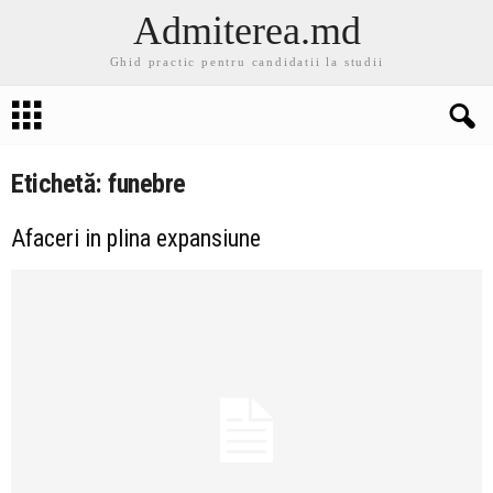
Admiterea.md
Ghid practic pentru candidatii la studii
Etichetă: funebre
Afaceri in plina expansiune