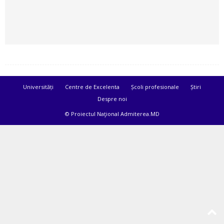
Universități
Centre de Excelenta
Școli profesionale
Știri
Despre noi
© Proiectul Naţional Admiterea.MD