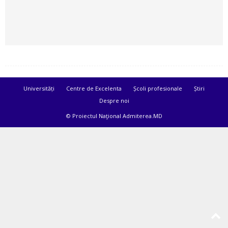
Universități
Centre de Excelenta
Școli profesionale
Știri
Despre noi
© Proiectul Naţional Admiterea.MD