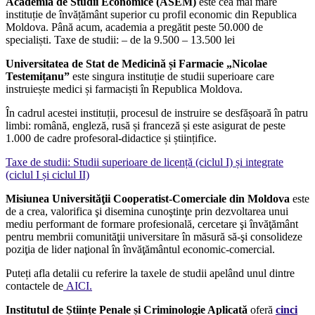
Academia de Studii Economice (ASEM)
este cea mai mare
instituție de învățământ superior cu profil economic din Republica
Moldova. Până acum, academia a pregătit peste 50.000 de
specialiști. Taxe de studii: – de la 9.500 – 13.500 lei
Universitatea de Stat de Medicină și Farmacie „Nicolae
Testemițanu”
este singura instituție de studii superioare care
instruiește medici și farmaciști în Republica Moldova.
În cadrul acestei instituții, procesul de instruire se desfășoară în patru
limbi: română, engleză, rusă și franceză și este asigurat de peste
1.000 de cadre profesoral-didactice și științifice.
Taxe de studii: Studii superioare de licență (ciclul I) și integrate
(ciclul I și ciclul II)
Misiunea Universităţii Cooperatist-Comerciale din Moldova
este
de a crea, valorifica şi disemina cunoştinţe prin dezvoltarea unui
mediu performant de formare profesională, cercetare şi învăţământ
pentru membrii comunităţii universitare în măsură să-şi consolideze
poziţia de lider naţional în învăţământul economic-comercial.
Puteți afla detalii cu referire la taxele de studii apelând unul dintre
contactele de
AICI.
Institutul de Științe Penale și Criminologie Aplicată
oferă
cinci