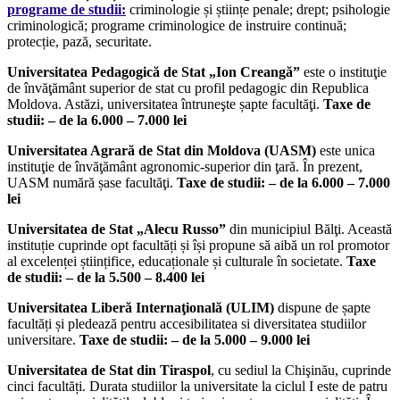
programe de studii:
criminologie și științe penale; drept; psihologie
criminologică; programe criminologice de instruire continuă;
protecție, pază, securitate.
Universitatea Pedagogică de Stat „Ion Creangă”
este o instituţie
de învăţământ superior de stat cu profil pedagogic din Republica
Moldova. Astăzi, universitatea întruneşte șapte facultăţi.
Taxe de
studii: – de la 6.000 – 7.000 lei
Universitatea Agrară de Stat din Moldova (UASM)
este unica
instituţie de învăţământ agronomic-superior din ţară. În prezent,
UASM numără șase facultăţi.
Taxe de studii: – de la 6.000 – 7.000
lei
Universitatea de Stat „Alecu Russo”
din municipiul Bălţi. Această
instituție cuprinde opt facultăți și își propune să aibă un rol promotor
al excelenței științifice, educaționale și culturale în societate.
Taxe
de studii: – de la 5.500 – 8.400 lei
Universitatea Liberă Internaţională (ULIM)
dispune de șapte
facultăți și pledează pentru accesibilitatea si diversitatea studiilor
universitare.
Taxe de studii: – de la 5.000 – 9.000 lei
Universitatea de Stat din Tiraspol
, cu sediul la Chişinău, cuprinde
cinci facultăți. Durata studiilor la universitate la ciclul I este de patru