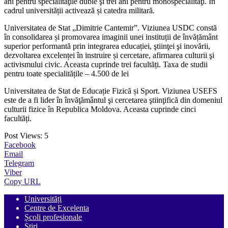
ani pentru specialităţile duble şi trei ani pentru monospecialităţi. În
cadrul universității activează și catedra militară.
Universitatea de Stat „Dimitrie Cantemir”. Viziunea USDC constă
în consolidarea și promovarea imaginii unei instituții de învățământ
superior performantă prin integrarea educației, ştiinţei şi inovării,
dezvoltarea excelenței în instruire și cercetare, afirmarea culturii şi
activismului civic. Aceasta cuprinde trei facultăți. Taxa de studii
pentru toate specialitățile – 4.500 de lei
Universitatea de Stat de Educație Fizică și Sport. Viziunea USEFS
este de a fi lider în învăţământul şi cercetarea ştiinţifică din domeniul
culturii fizice în Republica Moldova. Aceasta cuprinde cinci
facultăți.
Post Views:
5
Facebook
Email
Telegram
Viber
Copy URL
Universități
Centre de Excelenta
Școli profesionale
Știri