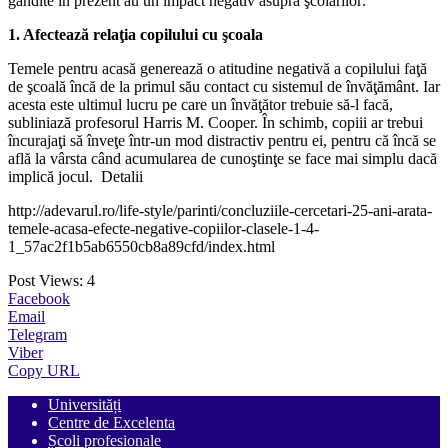
gândite în prezent au un impact negativ asupra şcolarilor:
1. Afectează relaţia copilului cu şcoala
Temele pentru acasă generează o atitudine negativă a copilului faţă
de şcoală încă de la primul său contact cu sistemul de învăţământ. Iar
acesta este ultimul lucru pe care un învăţător trebuie să-l facă,
subliniază profesorul Harris M. Cooper. În schimb, copiii ar trebui
încurajaţi să înveţe într-un mod distractiv pentru ei, pentru că încă se
află la vârsta când acumularea de cunoştinţe se face mai simplu dacă
implică jocul. Detalii
http://adevarul.ro/life-style/parinti/concluziile-cercetari-25-ani-arata-
temele-acasa-efecte-negative-copiilor-clasele-1-4-
1_57ac2f1b5ab6550cb8a89cfd/index.html
Post Views:
4
Facebook
Email
Telegram
Viber
Copy URL
Universități
Centre de Excelenta
Școli profesionale