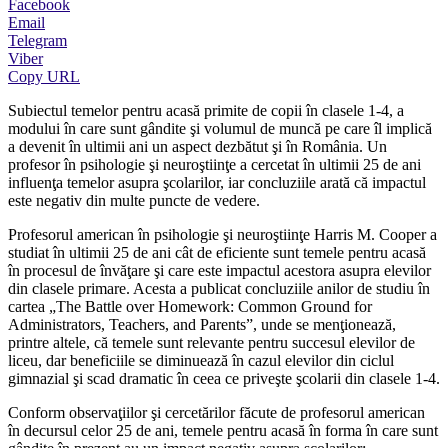
Facebook
Email
Telegram
Viber
Copy URL
Subiectul temelor pentru acasă primite de copii în clasele 1-4, a
modului în care sunt gândite şi volumul de muncă pe care îl implică
a devenit în ultimii ani un aspect dezbătut şi în România. Un
profesor în psihologie şi neuroştiinţe a cercetat în ultimii 25 de ani
influenţa temelor asupra şcolarilor, iar concluziile arată că impactul
este negativ din multe puncte de vedere.
Profesorul american în psihologie şi neuroştiinţe Harris M. Cooper a
studiat în ultimii 25 de ani cât de eficiente sunt temele pentru acasă
în procesul de învăţare şi care este impactul acestora asupra elevilor
din clasele primare. Acesta a publicat concluziile anilor de studiu în
cartea „The Battle over Homework: Common Ground for
Administrators, Teachers, and Parents”, unde se menţionează,
printre altele, că temele sunt relevante pentru succesul elevilor de
liceu, dar beneficiile se diminuează în cazul elevilor din ciclul
gimnazial şi scad dramatic în ceea ce priveşte şcolarii din clasele 1-4.
Conform observaţiilor şi cercetărilor făcute de profesorul american
în decursul celor 25 de ani, temele pentru acasă în forma în care sunt