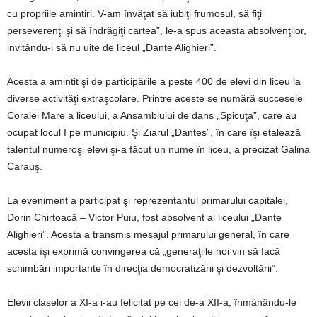
cu propriile amintiri. V-am învăţat să iubiţi frumosul, să fiţi
perseverenţi şi să îndrăgiţi cartea”, le-a spus aceasta absolvenţilor,
invitându-i să nu uite de liceul „Dante Alighieri”.
Acesta a amintit şi de participările a peste 400 de elevi din liceu la
diverse activităţi extraşcolare. Printre aceste se numără succesele
Coralei Mare a liceului, a Ansamblului de dans „Spicuţa”, care au
ocupat locul I pe municipiu. Şi Ziarul „Dantes”, în care îşi etalează
talentul numeroşi elevi şi-a făcut un nume în liceu, a precizat Galina
Carauş.
La eveniment a participat şi reprezentantul primarului capitalei,
Dorin Chirtoacă – Victor Puiu, fost absolvent al liceului „Dante
Alighieri”. Acesta a transmis mesajul primarului general, în care
acesta îşi exprimă convingerea că „generaţiile noi vin să facă
schimbări importante în direcţia democratizării şi dezvoltării”.
Elevii claselor a XI-a i-au felicitat pe cei de-a XII-a, înmânându-le