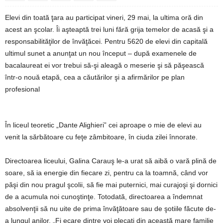
Elevi din toată ţara au participat vineri, 29 mai, la ultima oră din
acest an şcolar. Îi aşteaptă trei luni fără grija temelor de acasă şi a
responsabilităţilor de învăţăcei. Pentru 5620 de elevi din capitală
ultimul sunet a anunţat un nou început – după examenele de
bacalaureat ei vor trebui să-şi aleagă o meserie şi să păşească
într-o nouă etapă, cea a căutărilor şi a afirmărilor pe plan
profesional
În liceul teoretic „Dante Alighieri” cei aproape o mie de elevi au
venit la sărbătoare cu feţe zâmbitoare, în ciuda zilei înnorate.
Directoarea liceului, Galina Carauş le-a urat să aibă o vară plină de
soare, să ia energie din fiecare zi, pentru ca la toamnă, când vor
păşi din nou pragul şcolii, să fie mai puternici, mai curajoşi şi dornici
de a acumula noi cunoştinţe. Totodată, directoarea a îndemnat
absolvenţii să nu uite de prima învăţătoare sau de şotiile făcute de-
a lungul anilor. „Fi ecare dintre voi plecaţi din această mare familie