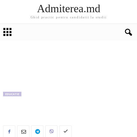
Admiterea.md
Ghid practic pentru candidatii la studii
EDUCATIE
Ultimul sunet a dat startul vacantei în şcolile
din R.Moldova