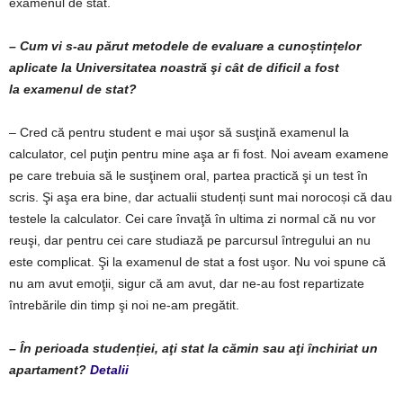
examenul de stat.
– Cum vi s-au părut metodele de evaluare a cunoștințelor
aplicate la Universitatea noastră şi cât de dificil a fost
la
examenul de stat?
– Cred că pentru student e mai uşor să susţină examenul la
calculator, cel puţin pentru mine aşa ar fi fost. Noi aveam examene
pe care trebuia să le susţinem oral, partea practică şi un test în
scris. Şi aşa era bine, dar actualii studenți sunt mai norocoși că dau
testele la calculator. Cei care învaţă în ultima zi normal că nu vor
reuşi, dar pentru cei care studiază pe parcursul întregului an nu
este complicat. Şi la examenul de stat a fost uşor. Nu voi spune că
nu am avut emoţii, sigur că am avut, dar ne-au fost repartizate
întrebările din timp şi noi ne-am pregătit.
– În perioada studenției, aţi stat la cămin sau aţi închiriat un
apartament?
Detalii