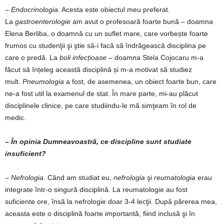
–
Endocrinologia
. Acesta este obiectul meu preferat.
La
gastroenterologie
am avut o profesoară foarte bună – doamna
Elena Berliba, o doamnă cu un suflet mare, care vorbește foarte
frumos cu studenţii şi ştie să-i facă să îndrăgească disciplina pe
care o predă. La
boli infecțioase
– doamna Stela Cojocaru m-a
făcut să înțeleg această disciplină și m-a motivat să studiez
mult.
Pneumologia
a fost, de asemenea, un obiect foarte bun, care
ne-a fost util la examenul de stat. În mare parte, mi-au plăcut
disciplinele clinice, pe care studiindu-le mă simţeam în rol de
medic.
– În opinia Dumneavoastră, ce discipline sunt studiate
insuficient?
–
Nefrologia
. Când am studiat eu,
nefrologia
şi
reumatologia
erau
integrate într-o singură disciplină. La reumatologie au fost
suficiente ore, însă la nefrologie doar 3-4 lecţii. După părerea mea,
aceasta este o disciplină foarte importantă, fiind inclusă şi în