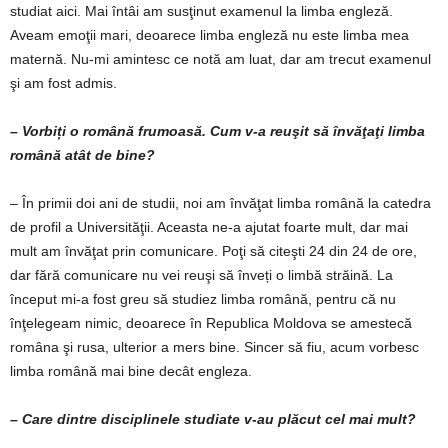
studiat aici. Mai întâi am susţinut examenul la limba engleză.
Aveam emoţii mari, deoarece limba engleză nu este limba mea
maternă. Nu-mi amintesc ce notă am luat, dar am trecut examenul
şi am fost admis.
– Vorbiți o română frumoasă. Cum v-a reuşit să învăţaţi limba
română atât de bine
?
– În primii doi ani de studii, noi am învăţat limba română la catedra
de profil a Universităţii. Aceasta ne-a ajutat foarte mult, dar mai
mult am învăţat prin comunicare. Poţi să citeşti 24 din 24 de ore,
dar fără comunicare nu vei reuşi să înveți o limbă străină. La
început mi-a fost greu să studiez limba română, pentru că nu
înţelegeam nimic, deoarece în Republica Moldova se amestecă
româna şi rusa, ulterior a mers bine. Sincer să fiu, acum vorbesc
limba română mai bine decât engleza.
– Care dintre disciplinele studiate v-au plăcut cel mai mult?