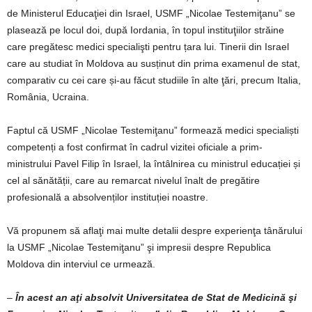
de Ministerul Educaţiei din Israel, USMF „Nicolae Testemiţanu” se
plasează pe locul doi, după Iordania, în topul instituţiilor străine
care pregătesc medici specialişti pentru țara lui. Tinerii din Israel
care au studiat în Moldova au susținut din prima examenul de stat,
comparativ cu cei care și-au făcut studiile în alte ţări, precum Italia,
România, Ucraina.
Faptul că USMF „Nicolae Testemiţanu” formează medici specialiști
competenți a fost confirmat în cadrul vizitei oficiale a prim-
ministrului Pavel Filip în Israel, la întâlnirea cu ministrul educației și
cel al sănătății, care au remarcat nivelul înalt de pregătire
profesională a absolvenților instituției noastre.
Vă propunem să aflaţi mai multe detalii despre experienţa tânărului
la USMF „Nicolae Testemiţanu” şi impresii despre Republica
Moldova din interviul ce urmează.
–
În acest an aţi absolvit Universitatea de Stat de Medicină şi