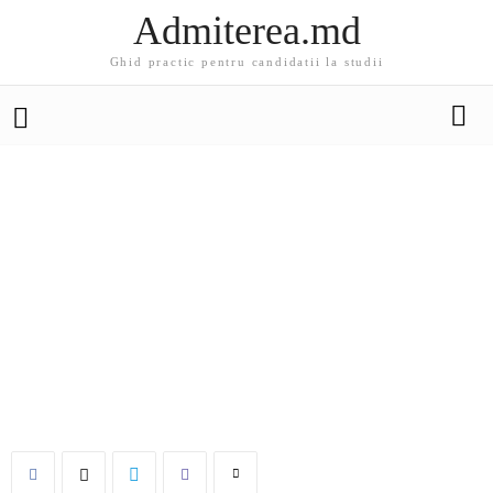
Admiterea.md
Ghid practic pentru candidatii la studii
EDUCATIE