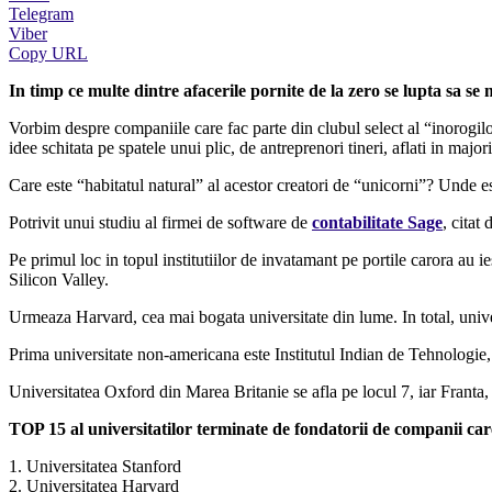
Telegram
Viber
Copy URL
In timp ce multe dintre afacerile pornite de la zero se lupta sa se
Vorbim despre companiile care fac parte din clubul select al “inorogilo
idee schitata pe spatele unui plic, de antreprenori tineri, aflati in major
Care este “habitatul natural” al acestor creatori de “unicorni”? Unde es
Potrivit unui studiu al firmei de software de
contabilitate Sage
, citat
Pe primul loc in topul institutiilor de invatamant pe portile carora au ie
Silicon Valley.
Urmeaza Harvard, cea mai bogata universitate din lume. In total, univer
Prima universitate non-americana este Institutul Indian de Tehnologie, c
Universitatea Oxford din Marea Britanie se afla pe locul 7, iar Franta,
TOP 15 al universitatilor terminate de fondatorii de companii car
1. Universitatea Stanford
2. Universitatea Harvard