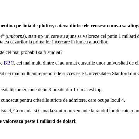
 mentina pe linia de plutire, cateva dintre ele reusesc cumva sa atin
r” (
unicorns
), start-up-uri care au ajuns sa valoreze cel putin 1 miliard 
itatea cazurilor la prima lor incercare in lumea afacerilor.
te cel mai probabil sa fi studiat?
 de
BBC
, cei mai multi dintre ei au urmat cursurile unor universitati de eli
sit cei mai multi antreprenori de succes este Universitatea Stanford din Ca
sitatile americane detin 9 pozitii din 15 in acest top.
unoscut pentru criteriile stricte de admitere, care ocupa locul 4.
 Israel, Germania si Canada sunt reprezentante la randul lor de cate o uni
e valoreaza peste 1 miliard de dolari: