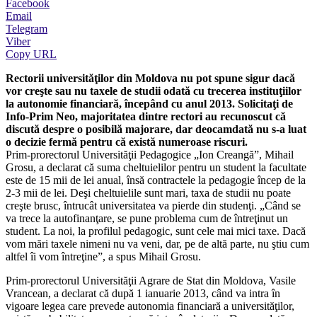
Facebook
Email
Telegram
Viber
Copy URL
Rectorii universităţilor din Moldova nu pot spune sigur dacă
vor creşte sau nu taxele de studii odată cu trecerea instituţiilor
la autonomie financiară, începând cu anul 2013. Solicitaţi de
Info-Prim Neo, majoritatea dintre rectori au recunoscut că
discută despre o posibilă majorare, dar deocamdată nu s-a luat
o decizie fermă pentru că există numeroase riscuri.
Prim-prorectorul Universităţii Pedagogice „Ion Creangă”, Mihail
Grosu, a declarat că suma cheltuielilor pentru un student la facultate
este de 15 mii de lei anual, însă contractele la pedagogie încep de la
2-3 mii de lei. Deşi cheltuielile sunt mari, taxa de studii nu poate
creşte brusc, întrucât universitatea va pierde din studenţi. „Când se
va trece la autofinanţare, se pune problema cum de întreţinut un
student. La noi, la profilul pedagogic, sunt cele mai mici taxe. Dacă
vom mări taxele nimeni nu va veni, dar, pe de altă parte, nu ştiu cum
altfel îi vom întreţine”, a spus Mihail Grosu.
Prim-prorectorul Universităţii Agrare de Stat din Moldova, Vasile
Vrancean, a declarat că după 1 ianuarie 2013, când va intra în
vigoare legea care prevede autonomia financiară a universităţilor,