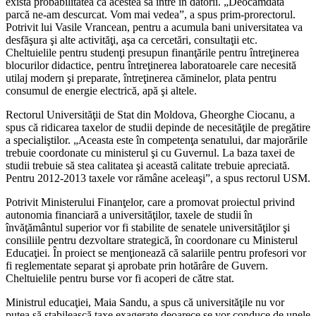
există probabilitatea ca acestea să intre în datorii. „Deocamdată
parcă ne-am descurcat. Vom mai vedea”, a spus prim-prorectorul.
Potrivit lui Vasile Vrancean, pentru a acumula bani universitatea va
desfăşura şi alte activităţi, aşa ca cercetări, consultaţii etc.
Cheltuielile pentru studenţi presupun finanţările pentru întreţinerea
blocurilor didactice, pentru întreţinerea laboratoarele care necesită
utilaj modern şi preparate, întreţinerea căminelor, plata pentru
consumul de energie electrică, apă şi altele.
Rectorul Universităţii de Stat din Moldova, Gheorghe Ciocanu, a
spus că ridicarea taxelor de studii depinde de necesităţile de pregătire
a specialiştilor. „Aceasta este în competenţa senatului, dar majorările
trebuie coordonate cu ministerul şi cu Guvernul. La baza taxei de
studii trebuie să stea calitatea şi această calitate trebuie apreciată.
Pentru 2012-2013 taxele vor rămâne aceleaşi”, a spus rectorul USM.
Potrivit Ministerului Finanţelor, care a promovat proiectul privind
autonomia financiară a universităţilor, taxele de studii în
învăţământul superior vor fi stabilite de senatele universităţilor şi
consiliile pentru dezvoltare strategică, în coordonare cu Ministerul
Educaţiei. În proiect se menţionează că salariile pentru profesori vor
fi reglementate separat şi aprobate prin hotărâre de Guvern.
Cheltuielile pentru burse vor fi acoperi de către stat.
Ministrul educaţiei, Maia Sandu, a spus că universităţile nu vor
putea să stabilească taxe exagerate deoarece se vor conduce de unele