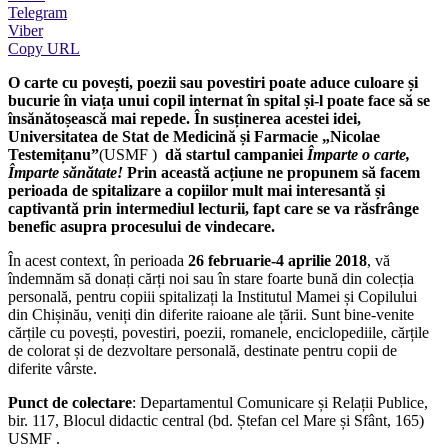
Telegram
Viber
Copy URL
O carte cu povești, poezii sau povestiri poate aduce culoare și
bucurie în viața unui copil internat în spital și-l poate face să se
însănătoșească mai repede. În susținerea acestei idei,
Universitatea de Stat de Medicină și Farmacie „Nicolae
Testemițanu”
(USMF )
dă startul campaniei
Împarte o carte,
Împarte sănătate!
Prin această acțiune ne propunem să facem
perioada de spitalizare a copiilor mult mai interesantă și
captivantă prin intermediul lecturii, fapt care se va răsfrânge
benefic asupra procesului de vindecare.
În acest context, în perioada
26 februarie-4 aprilie 2018
, vă
îndemnăm să donați cărți noi sau în stare foarte bună din colecția
personală, pentru copiii spitalizați la Institutul Mamei și Copilului
din Chișinău, veniți din diferite raioane ale țării. Sunt bine-venite
cărțile cu povești, povestiri, poezii, romanele, enciclopediile, cărțile
de colorat și de dezvoltare personală, destinate pentru copii de
diferite vârste.
Punct de colectare
: Departamentul Comunicare și Relații Publice,
bir. 117, Blocul didactic central (bd. Ștefan cel Mare și Sfânt, 165)
USMF .