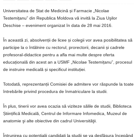
Universitatea de Stat de Medicină și Farmacie „Nicolae
Testemițanu” din Republica Moldova vă invită la Ziua Uşilor
Deschise – eveniment organizat în data de 28 mai 2016.
În această zi, absolvenții de licee și colegii vor avea posibilitatea să
participe la o întâlnire cu rectorul, prorectorii, decanii și cadrele
profesoral-didactice pentru a afla mai multe despre oferta
educațională din acest an a USMF „Nicolae Testemițanu”, procesul
de instruire medicală și specificul instituției.
Totodată, reprezentanții Comisiei de admitere vor răspunde la toate
întrebările privind procedura de înmatriculare la studii.
În plus, tinerii vor avea ocazia să viziteze sălile de studii, Biblioteca
Științifică Medicală, Centrul de Informare Infomedica, Muzeul de
anatomie şi alte obiective din cadrul Universităţii.
Întrunirea cu potențialii candidați la studii se va desfășura începând