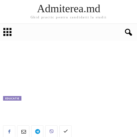
Admiterea.md
Ghid practic pentru candidatii la studii
EDUCATIE
USMF își deschide larg ușile