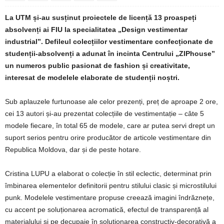
La UTM și-au susținut proiectele de licență 13 proaspeți
absolvenți ai FIU la specialitatea „Design vestimentar
industrial”. Defileul colecțiilor vestimentare confecționate de
studenții-absolvenți a adunat în incinta Centrului „ZIPhouse”
un numeros public pasionat de fashion și creativitate,
interesat de modelele elaborate de studenții noștri.
Sub aplauzele furtunoase ale celor prezenți, preț de aproape 2 ore,
cei 13 autori și-au prezentat colecțiile de vestimentație – câte 5
modele fiecare, în total 65 de modele, care ar putea servi drept un
suport serios pentru orire producător de articole vestimentare din
Republica Moldova, dar și de peste hotare.
Cristina LUPU a elaborat o colecție în stil eclectic, determinat prin
îmbinarea elementelor definitorii pentru stilului clasic și microstilului
punk. Modelele vestimentare propuse creează imagini îndrăznețe,
cu accent pe soluționarea acromatică, efectul de transparență al
materialului și pe decupaje în soluționarea constructiv-decorativă a