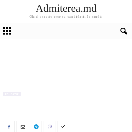
Admiterea.md
Ghid practic pentru candidatii la studii
EDUCATIE
UTM: Defileul de licență al designerilor
vestimentari