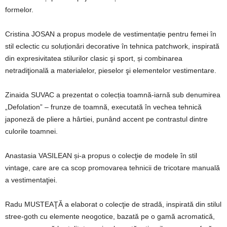
formelor.
Cristina JOSAN a propus modele de vestimentație pentru femei în
stil eclectic cu soluționări decorative în tehnica patchwork, inspirată
din expresivitatea stilurilor clasic şi sport, și combinarea
netradiţională a materialelor, pieselor şi elementelor vestimentare.
Zinaida SUVAC a prezentat o colecția toamnă-iarnă sub denumirea
„Defolation” – frunze de toamnă, executată în vechea tehnică
japoneză de pliere a hârtiei, punând accent pe contrastul dintre
culorile toamnei.
Anastasia VASILEAN și-a propus o colecţie de modele în stil
vintage, care are ca scop promovarea tehnicii de tricotare manuală
a vestimentaţiei.
Radu MUSTEAŢĂ a elaborat o colecţie de stradă, inspirată din stilul
stree-goth cu elemente neogotice, bazată pe o gamă acromatică,