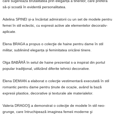
care sugerează brutalitatea prin eleganță a tinerilor, care preferă
să-și scoată în evidentă personalitatea.
Adelina SPINEI și-a încântat admiratorii cu un set de modele pentru
femei în stil eclectic, cu expresii active ale elementelor decorativ-
aplicate.
Elena BRAGA a propus o colecţie de haine pentru dame în stil
militar, subliniind eleganța și feminitatea oricărei tinere.
Olga BABĂRĂ în setul de haine prezentat s-a inspirat din portul
popular tradiţional, utilizând diferite tehnici decorative.
Elena DEMIAN a elaborat o colecţie vestimentară executată în stil
romantic pentru dame pentru ținute de ocazie, având la bază
expresii plastice, decorative și texturale ale materialelor.
Valeria DRAGOŞ a demonstrat o colecţie de modele în stil neo-
grunge, care întruchipează imaginea femeii moderne şi