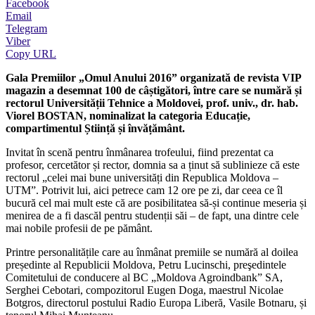
Facebook
Email
Telegram
Viber
Copy URL
Gala Premiilor „Omul Anului 2016” organizată de revista VIP
magazin a desemnat 100 de câștigători, între care se numără și
rectorul Universității Tehnice a Moldovei, prof. univ., dr. hab.
Viorel BOSTAN, nominalizat la categoria Educație,
compartimentul Știință și învățământ.
Invitat în scenă pentru înmânarea trofeului, fiind prezentat ca
profesor, cercetător și rector, domnia sa a ținut să sublinieze că este
rectorul „celei mai bune universități din Republica Moldova –
UTM”. Potrivit lui, aici petrece cam 12 ore pe zi, dar ceea ce îl
bucură cel mai mult este că are posibilitatea să-și continue meseria și
menirea de a fi dascăl pentru studenții săi – de fapt, una dintre cele
mai nobile profesii de pe pământ.
Printre personalitățile care au înmânat premiile se numără al doilea
președinte al Republicii Moldova, Petru Lucinschi, preşedintele
Comitetului de conducere al BC „Moldova Agroindbank” SA,
Serghei Cebotari, compozitorul Eugen Doga, maestrul Nicolae
Botgros, directorul postului Radio Europa Liberă, Vasile Botnaru, și