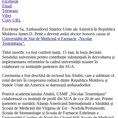
Facebook
Email
Telegram
Viber
Copy URL
Excelența Sa, Ambasadorul Statelor Unite ale Americii în Republica
Moldova James D. Pettit a devenit astăzi
doctor honoris causa
al
Universității de Stat de Medicină și Farmacie „Nicolae
Testemițanu”.
Titlul onorific i-a fost conferit marți, 15 mai, în baza deciziei
Senatului universitar pentru contribuție substanțială în dezvoltarea și
implementarea reformelor în cadrul universității noastre în
colaborare cu instituțiile partenere din SUA.
Ceremonia a fost deschisă de rectorul Ion Ababii, care a subliniat că
rolul decisiv în cooperarea rodnică dintre Republica Moldova și
Statele Unite ale Americii se datorează ambasadorilor.
Potrivit academicianului Ababii, USMF „Nicolae Testemițanu”
colaborează cu instituții de profil din SUA de cca 20 de ani. Printre
parteneri se numără: Alianța Americană Internațională a Sănătății și
Școala de Medicină din Virginia de Est – Norfolk/Portsmouth;
Școala de Stomatologie și Școala de Farmacie Eshelman a
Universității Carolina de Nord din Chapel Hill; Școala de Medicină