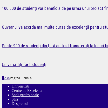
100.000 de studenți vor beneficia de pe urma unui proiect f
Guvernul va acorda mai multe burse de excelență pentru st
Peste 900 de studenți din țară au fost transferați la locuri 
Universităţi fără studenţi
1
2
3
4
Pagina 1 din 4
Universități
Centre de Excelenta
Școli profesionale
Știri
Despre noi