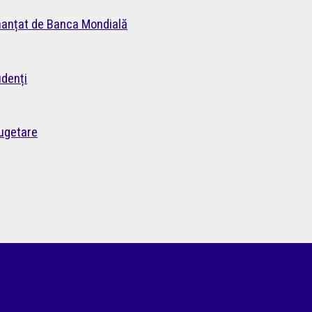
inanțat de Banca Mondială
udenți
bugetare