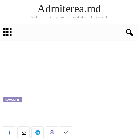
Admiterea.md
Ghid practic pentru candidatii la studii
EDUCATIE
Cele mai bune universități din Moldova