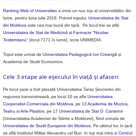
Ranking Web of Universities
a emis un nou top al universităților din
lume, pentru luna iulie 2018. Potrivit topului,
Universitatea de Stat
din Moldova
este cea mai bună din țară. Pe locul trei se află
Universitatea de Stat de Medicină și Farmacie “Nicolae
Testemițanu”
(locul 7171 în lume), scrie UNIMEDIA.
Topul este urmat de
Universitatea Pedagogică Ion Creangă
și
Academia de Studii Economice.
Cele 3 etape ale eșecului în viață și afaceri
Pe locul șase a fost plasată Universitatea Taras Șevcenko din
regiunea transnistreană, pe locul 10 se afla
Universitatea
Cooperatist-Comerciala din Moldova
, pe 13
Academia de Muzica,
Teatru si Arte Plastice
, pe 17
Universitatea de Stat D. Cantemir
(Universitatea Academiei de Stiinte a Moldovei), fiind urmata de
Universitatea de Studii Europene din Moldova
. Pe ultimul loc în țară
se află Institutul Militar Alexandru cel Bun. In top mai intra si
Centrul